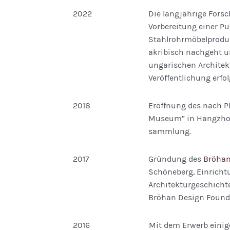
2022
Die langjährige Fors
Vorbereitung einer P
Stahlrohr­möbel­produ
akribisch nachgeht u
ungarischen Architek
Veröffentlichung erfo
2018
Eröffnung des nach P
Museum“ in Hangzhou
sammlung.
2017
Gründung des
Bröhan
Schöneberg, Einricht
Architekturgeschichte
Bröhan Design Found
2016
Mit dem Erwerb einig