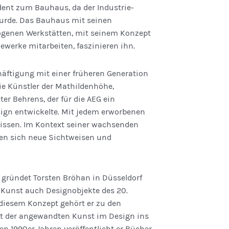
dent zum Bauhaus, da der Industrie­­
wurde. Das Bauhaus mit seinen
zogenen Werk­stätten, mit seinem Konzept
Gewerke mitarbeiten, faszinieren ihn.
häftigung mit einer früheren Generation
e Künstler der Mathilden­höhe,
er Behrens, der für die AEG ein
ign entwickelte. Mit jedem erworbenen
Wissen. Im Kontext seiner wachsenden
en sich neue Sichtweisen und
 gründet Torsten Bröhan in Düsseldorf
en Kunst auch Designobjekte des 20.
 diesem Konzept gehört er zu den
ität der angewandten Kunst im Design ins
en 1990er Jahren veröffentlicht er Bücher.