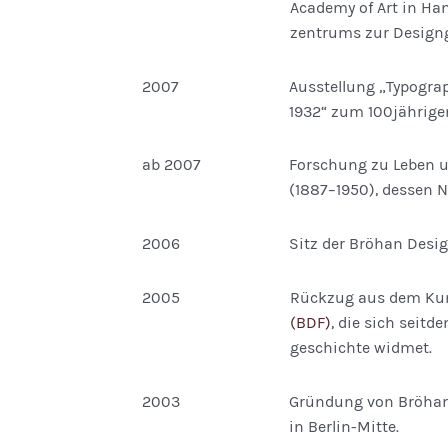
Academy of Art in Ha
zentrums zur Designg
2007
Ausstellung „Typogra
1932“ zum 100jährig
ab 2007
Forschung zu Leben u
(1887–1950), dessen N
2006
Sitz der Bröhan Desig
2005
Rückzug aus dem Kun
(BDF)
, die sich seit
geschichte widmet.
2003
Gründung von Bröhan 
in Berlin-Mitte.