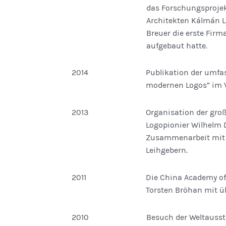
das Forschungsprojek
Architekten Kálmán L
Breuer die erste Firm
aufgebaut hatte.
2014
Publikation der umfa
modernen Logos“ im V
2013
Organisation der gro
Logopionier Wilhelm 
Zusammen­arbeit mit
Leihgebern.
2011
Die China Academy of
Torsten Bröhan mit ü
2010
Besuch der Weltausst