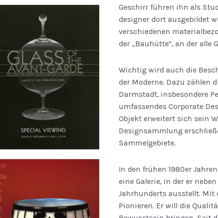
Geschirr führen ihn als Stu
designer dort ausgebildet 
verschiedenen material­­be
der „Bauhütte“, an der alle 
Wichtig wird auch die Besc
der Moderne. Dazu zählen di
Darmstadt, insbesondere Pet
umfassendes Corporate Des
Objekt erweitert sich sein 
Design­sammlung erschließ
Sammelgebiete.
In den frühen 1980er Jahren
eine Galerie, in der er neb
Jahrhunderts ausstellt. Mit
Pionieren. Er will die Qual
Bewusstsein bringen. Seit d